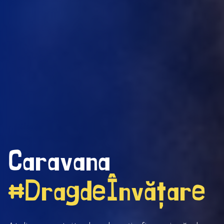
Caravana
#DragdeÎnvățare