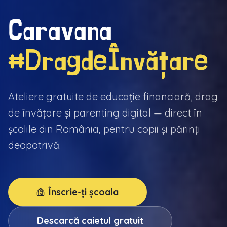
Caravana
#DragdeÎnvățare
Ateliere gratuite de educație financiară, drag
de învățare și parenting digital — direct în
școlile din România, pentru copii și părinți
deopotrivă.
Înscrie-ți școala
Descarcă caietul gratuit