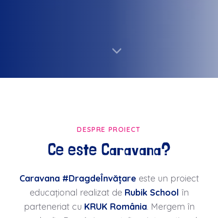
DESPRE PROIECT
Ce este Caravana?
Caravana #DragdeÎnvățare
este un proiect
educațional realizat de
Rubik School
în
parteneriat cu
KRUK România
. Mergem în