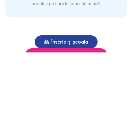
practice pe care le continuă acasă.
Înscrie-ți școala
Descarcă caietul gratuit
CE ÎNVĂȚĂM ÎMPREUNĂ