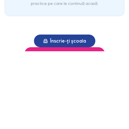
practice pe care le continuă acasă.
Înscrie-ți școala
Descarcă caietul gratuit
CE ÎNVĂȚĂM ÎMPREUNĂ