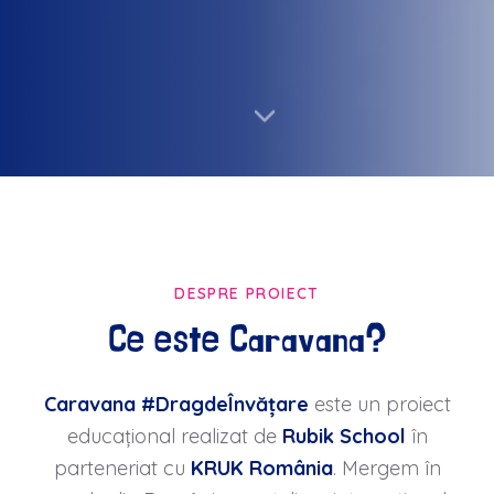
DESPRE PROIECT
Ce este Caravana?
Caravana #DragdeÎnvățare
este un proiect
educațional realizat de
Rubik School
în
parteneriat cu
KRUK România
. Mergem în