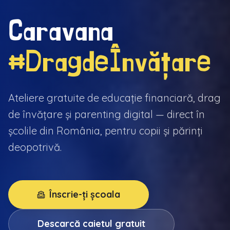
Caravana
#DragdeÎnvățare
Ateliere gratuite de educație financiară, drag
de învățare și parenting digital — direct în
școlile din România, pentru copii și părinți
deopotrivă.
Înscrie-ți școala
Descarcă caietul gratuit