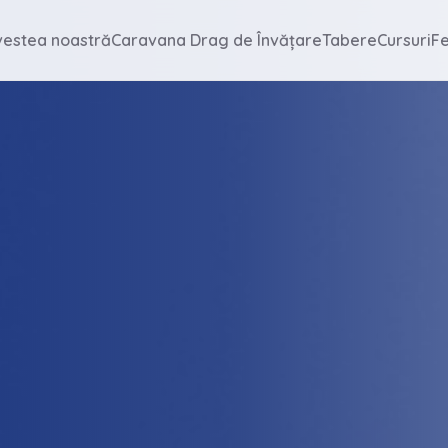
vestea noastră
Caravana Drag de Învățare
Tabere
Cursuri
Fe