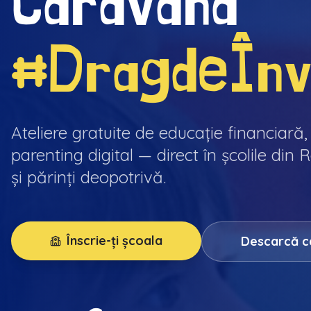
Caravana
#DragdeÎnv
Ateliere gratuite de educație financiară,
parenting digital — direct în școlile din
și părinți deopotrivă.
Înscrie-ți școala
Descarcă ca