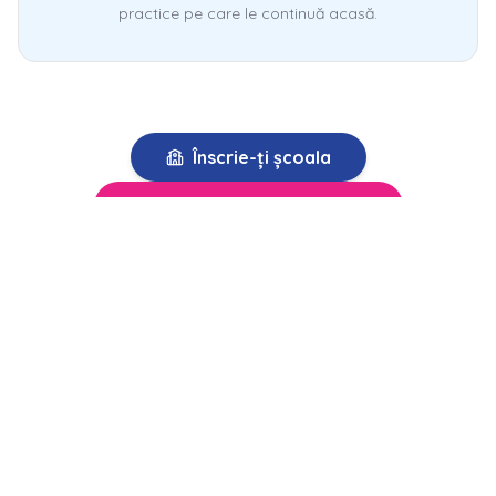
practice pe care le continuă acasă.
Înscrie-ți școala
Descarcă caietul gratuit
CE ÎNVĂȚĂM ÎMPREUNĂ