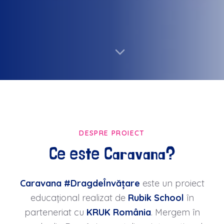
DESPRE PROIECT
Ce este Caravana?
Caravana #DragdeÎnvățare
este un proiect
educațional realizat de
Rubik School
în
parteneriat cu
KRUK România
. Mergem în