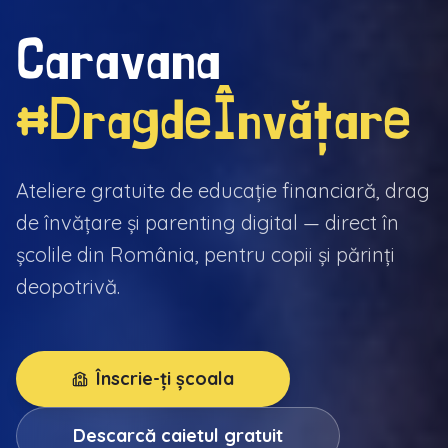
Caravana
#DragdeÎnvățare
Ateliere gratuite de educație financiară, drag
de învățare și parenting digital — direct în
școlile din România, pentru copii și părinți
deopotrivă.
Înscrie-ți școala
Descarcă caietul gratuit