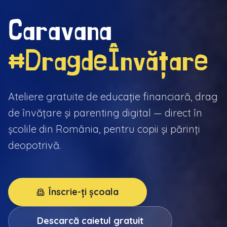
Caravana
#DragdeÎnvățare
Ateliere gratuite de educație financiară, drag
de învățare și parenting digital — direct în
școlile din România, pentru copii și părinți
deopotrivă.
Înscrie-ți școala
Descarcă caietul gratuit