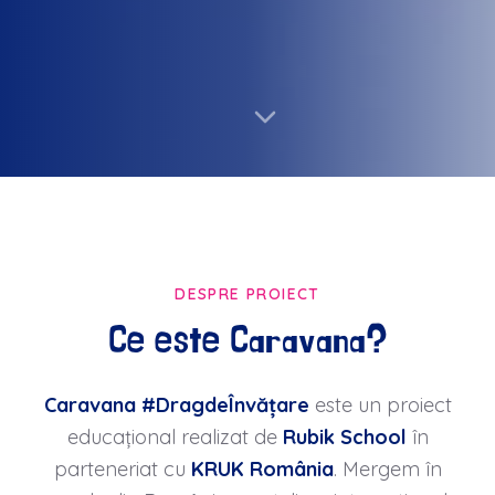
DESPRE PROIECT
Ce este Caravana?
Caravana #DragdeÎnvățare
este un proiect
educațional realizat de
Rubik School
în
parteneriat cu
KRUK România
. Mergem în