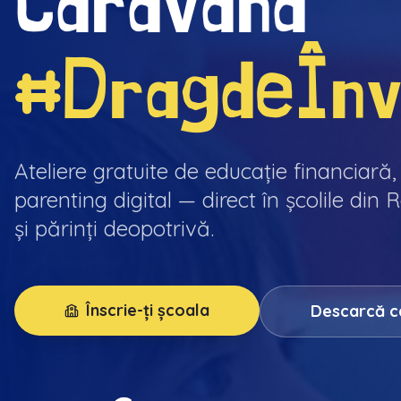
Caravana
#DragdeÎnv
Ateliere gratuite de educație financiară,
parenting digital — direct în școlile din
și părinți deopotrivă.
Înscrie-ți școala
Descarcă ca