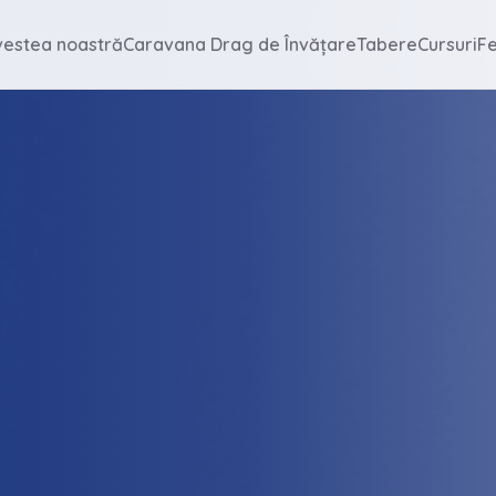
vestea noastră
Caravana Drag de Învățare
Tabere
Cursuri
Fe